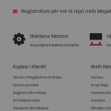
Regjistrohuni për më të rejat rreth Mega
Shërbime Montimi
H
Ne jua bëjme instalimin më të lehtë
Ora
Kujdesi I Klientit
Rreth Ne
Termat e Përgjithshme të Shitjes
Karriera
Gjurmo porosinë
Grupi Teqja
Sugjerime dhe Ankesa
Iniciativa Soc
Si të blejmë online
Kontakte
Transporti dhe Dërgesa
Mbrojtja e pr