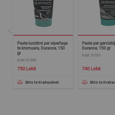
250
Paste lucidimi per siperfaqe
Paste per gervishtj
te kromuara, Durance, 150
Durance, 150 gr
gr
Kodi: 51551
Kodi: 51550
750 Lekë
740 Lekë
Shto te Krahasimet
Shto te Kraha