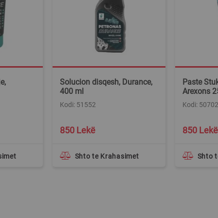
e,
Solucion disqesh, Durance,
Paste Stu
400 ml
Arexons 2
Kodi: 51552
Kodi: 5070
850 Lekë
850 Lekë
simet
Shto te Krahasimet
Shto 