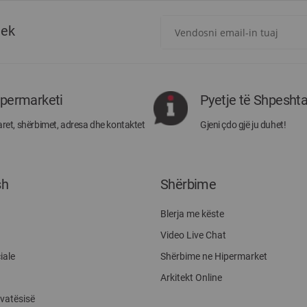
Regjistrohuni
tek
për
më
të
rejat
rreth
ipermarketi
Pyetje të Shpesht
Megatek:
ret, shërbimet, adresa dhe kontaktet
Gjeni çdo gjë ju duhet!
sh
Shërbime
Blerja me këste
Video Live Chat
iale
Shërbime ne Hipermarket
Arkitekt Online
ivatësisë