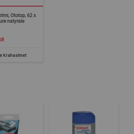
rimi, Ototop, 62 x
ure natyrale
1
kë
te Krahasimet