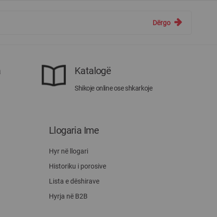
Dërgo
a
Katalogë
Shikoje online ose shkarkoje
Llogaria Ime
Hyr në llogari
Historiku i porosive
Lista e dëshirave
Hyrja në B2B