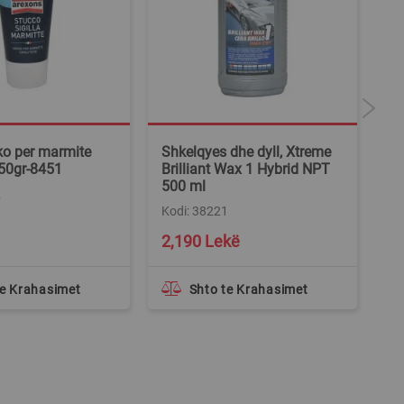
ko per marmite
Shkelqyes dhe dyll, Xtreme
Pa
50gr-8451
Brilliant Wax 1 Hybrid NPT
m
500 ml
2
Ko
Kodi: 38221
2,190 Lekë
9
te Krahasimet
Shto te Krahasimet