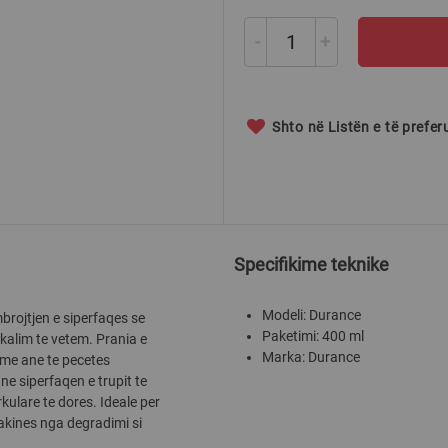
-
+
Shto në Listën e të prefe
Specifikime teknike
Modeli: Durance
rojtjen e siperfaqes se
Paketimi: 400 ml
kalim te vetem. Prania e
Marka: Durance
me ane te pecetes
ne siperfaqen e trupit te
kulare te dores. Ideale per
akines nga degradimi si