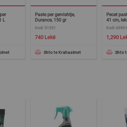
per
Paste per gervishtje,
Pecet past
1 L
Durance, 150 gr
41 cm, lek
Kodi: 51551
Kodi: 6996
740 Lekë
1,290 Le
simet
Shto te Krahasimet
Shto 