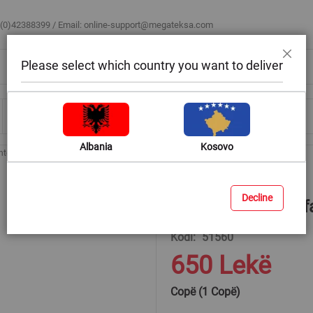
 (0)42388399 / Email:
online-support@megateksa.com
Please select which country you want to deliver
Mbyll
Bli sipas ambientit
Blog & Ide
Ndihmë & Këshilla
Albania
Kosovo
shtëm për makinë
Solucion lucidimi fast wax, Durance, 400 ml
Decline
Solucion lucidimi 
Kodi
51560
650 Lekë
Copë (1 Copë)