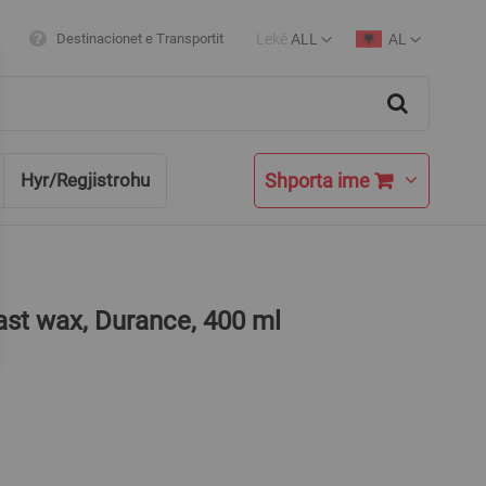
Lekë
ALL
AL
Destinacionet e Transportit
Currency
Language
Search
Shporta ime
Hyr/Regjistrohu
fast wax, Durance, 400 ml