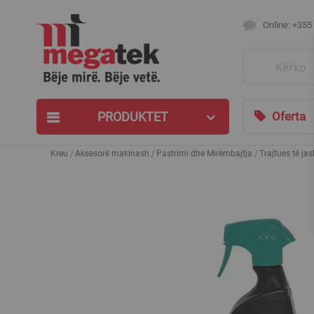
Online: +355
Search
PRODUKTET
Oferta
Kreu
Aksesorë makinash
Pastrimi dhe Mirëmbajtja
Trajtues të ja
Skip
to
the
end
of
the
images
gallery