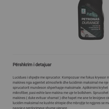
Skip
to
the
Përshkrim i detajuar
beginning
of
Lucidues i shpejte me sprucator. Kompozuar me fokus kryesor mb
the
makines nga agjentet atmosferik dhe lucidimin maksimal me nje 
images
sprucatorit mundeson shperhapje maksimale. Aplikimimi kryhet 
gallery
mikrofiber, pasi eshte lare makina me uje te bollshem. Sprucohet 
makines ( duke evituar xhamat ) dhe hapet me ane te levizjeve cir
lucidim maksimal ne kushte shtepie dhe mbrojtje te ngjyres se m
pasoje e perdorimeve shume vjecare.