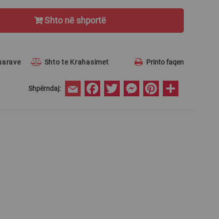
Shto në shportë
ruarave
Shto te Krahasimet
Printo faqen
Facebook
Twitter
Messenger
Pinterest
Share
Shpërndaj:
Email