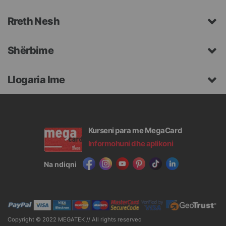
Rreth Nesh
Shërbime
Llogaria Ime
Kurseni para me MegaCard
Informohuni dhe aplikoni
Na ndiqni
Copyright © 2022 MEGATEK // All rights reserved