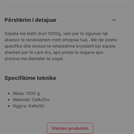
Përshkrim i detajuar
Sopate me bisht druri 1000g, vjen per te siguruar nje
aksesor te rendesishem rreth shtepise tuaj . Me nje peshe
specifike dhe doreze te rehateshme kryesisht kjo sopate
sherben per te care dru, apo prerje te degeve apo
drureve me diameter te vogel.
Specifikime teknike
Masa: 1000 g
Materiali: Celik/Dru
Ngjyra: Kafe/Gri
Vlerëso produktin