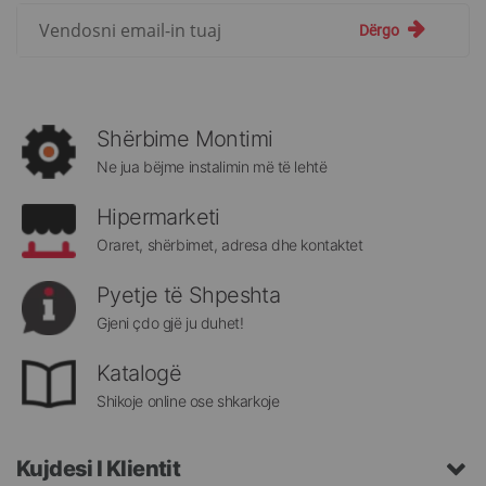
Regjistrohuni
Dërgo
për
më
të
rejat
rreth
Shërbime Montimi
Megatek:
Ne jua bëjme instalimin më të lehtë
Hipermarketi
Oraret, shërbimet, adresa dhe kontaktet
Pyetje të Shpeshta
Gjeni çdo gjë ju duhet!
Katalogë
Shikoje online ose shkarkoje
Kujdesi I Klientit