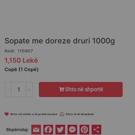
Skip
to
the
Sopate me doreze druri 1000g
beginning
of
Kodi
110907
the
1,150 Lekë
images
gallery
Copë (1 Copë)
-
+
Shto në shportë
Shto në Listën e të preferuarave
Shto te Krahasimet
Facebook
Twitter
Messenger
Pinterest
Share
Shpërndaj:
Email