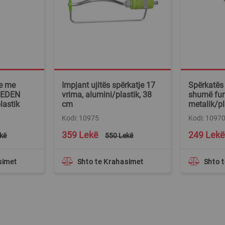
je me
Impjant ujitës spërkatje 17
Spërkatës 
 EDEN
vrima, alumini/plastik, 38
shumë fun
lastik
cm
metalik/pl
Kodi: 10975
Kodi: 1097
Special
Special
359 Lekë
249 Lekë
kë
550 Lekë
Price
Price
simet
Shto te Krahasimet
Shto 