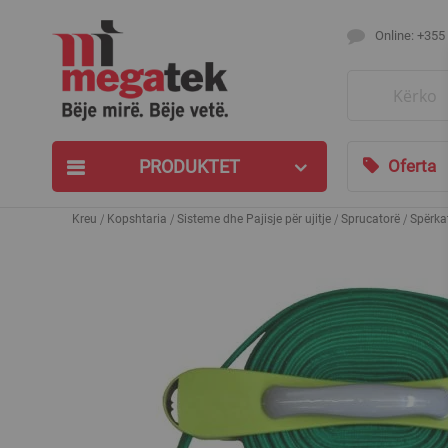
Online: +355
Search
PRODUKTET
Oferta
Kreu
Kopshtaria
Sisteme dhe Pajisje për ujitje
Sprucatorë
Spërkat
Skip
to
the
end
of
the
images
gallery