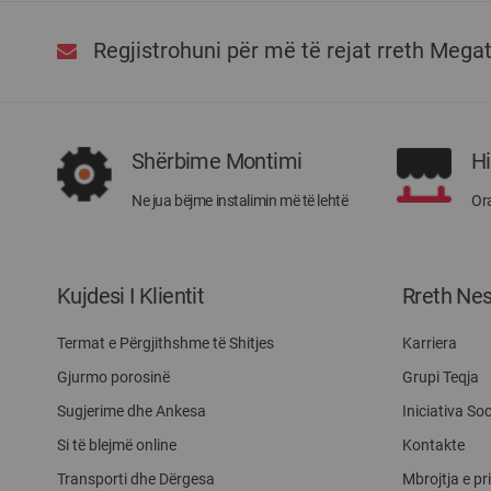
Regjistrohuni për më të rejat rreth Mega
Shërbime Montimi
H
Ne jua bëjme instalimin më të lehtë
Ora
Kujdesi I Klientit
Rreth Ne
Termat e Përgjithshme të Shitjes
Karriera
Gjurmo porosinë
Grupi Teqja
Sugjerime dhe Ankesa
Iniciativa Soc
Si të blejmë online
Kontakte
Transporti dhe Dërgesa
Mbrojtja e pr