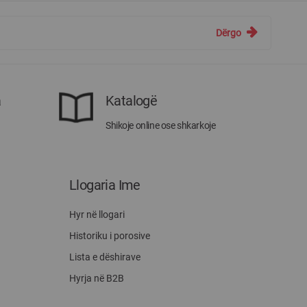
Dërgo
a
Katalogë
Shikoje online ose shkarkoje
Llogaria Ime
Hyr në llogari
Historiku i porosive
Lista e dëshirave
Hyrja në B2B