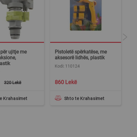
për ujitje me
Pistoletë spërkatëse, me
Si
ksione,
aksesorë lidhës, plastik
fo
astik
po
Kodi: 110124
0
Ko
860 Lekë
4
320 Lekë
te Krahasimet
Shto te Krahasimet