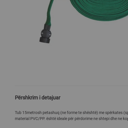
Skip
to
the
beginning
of
the
Përshkrim i detajuar
images
gallery
Tub 15metrosh petashuq (ne forme te shështë) me spërkates (spr
material PVC/PP. është ideale për përdorime ne shtepi dhe ne ko