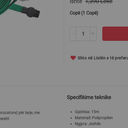
Ishte
1,390 Lekë
Copë (1 Copë)
-
+
Shto në Listën e të prefe
Specifikime teknike
Gjatësia: 15m
ucatore) për larje, me
Materiali: Polipropilen
pesht.
Ngjyra: Jeshile