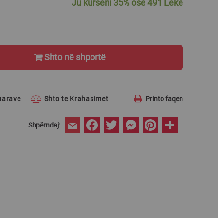
Ju kurseni
35%
ose
491 Lekë
Shto në shportë
ruarave
Shto te Krahasimet
Printo faqen
Facebook
Twitter
Messenger
Pinterest
Share
Shpërndaj:
Email