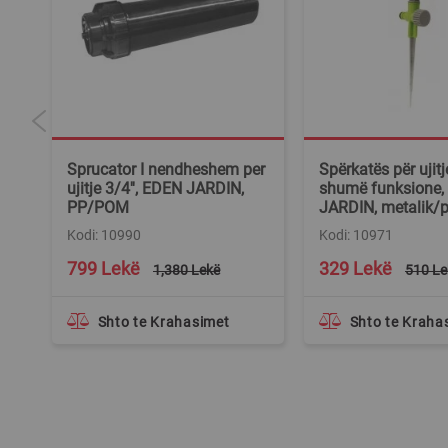
Sprucator I nendheshem per
Spërkatës për ujit
ujitje 3/4'', EDEN JARDIN,
shumë funksione,
PP/POM
JARDIN, metalik/p
Kodi: 10990
Kodi: 10971
Special
Special
799 Lekë
329 Lekë
1,380 Lekë
510 Le
Price
Price
Shto te Krahasimet
Shto te Kraha