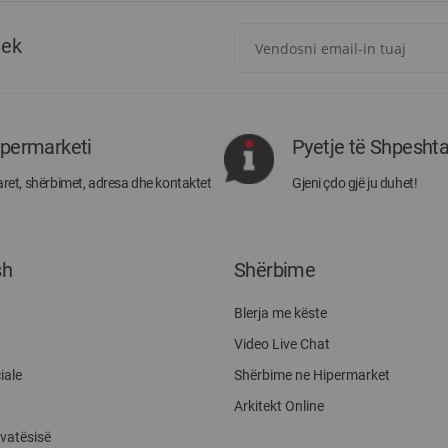
Regjistrohuni
tek
për
më
të
rejat
rreth
ipermarketi
Pyetje të Shpesht
Megatek:
ret, shërbimet, adresa dhe kontaktet
Gjeni çdo gjë ju duhet!
sh
Shërbime
Blerja me këste
Video Live Chat
iale
Shërbime ne Hipermarket
Arkitekt Online
ivatësisë