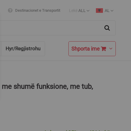
Lekë
ALL
AL
Destinacionet e Transportit
Currency
Language
Search
Shporta ime
Hyr/Regjistrohu
je me shumë funksione, me tub,