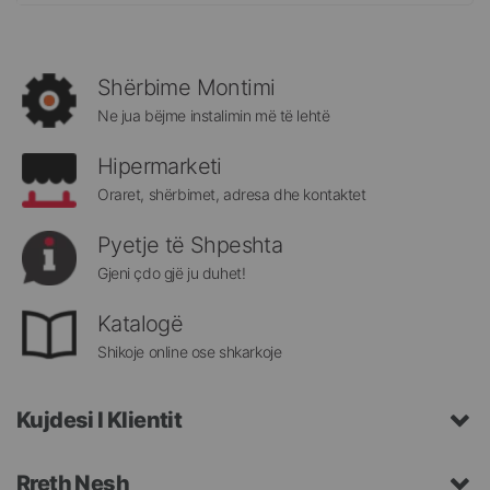
më
të
rejat
rreth
Shërbime Montimi
Megatek:
Ne jua bëjme instalimin më të lehtë
Hipermarketi
Oraret, shërbimet, adresa dhe kontaktet
Pyetje të Shpeshta
Gjeni çdo gjë ju duhet!
Katalogë
Shikoje online ose shkarkoje
Kujdesi I Klientit
Rreth Nesh