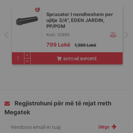
Sprucator I nendheshem per
ujitje 3/4'', EDEN JARDIN,
PP/POM
Kodi: 10990
Special
799 Lekë
1,380 Lekë
Price
SHTO NË SHPORTË
Regjistrohuni për më të rejat rreth
Megatek
Regjistrohuni
Dërgo
për