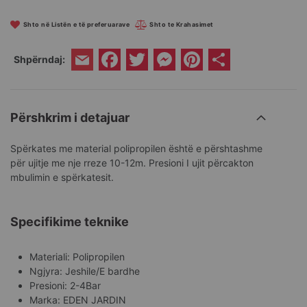
Shto në Listën e të preferuarave
Shto te Krahasimet
Facebook
Twitter
Messenger
Pinterest
Share
Shpërndaj:
Email
Përshkrim i detajuar
Spërkates me material polipropilen është e përshtashme
për ujitje me nje rreze 10-12m. Presioni I ujit përcakton
mbulimin e spërkatesit.
Specifikime teknike
Materiali: Polipropilen
Ngjyra: Jeshile/E bardhe
Presioni: 2-4Bar
Marka: EDEN JARDIN