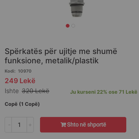
Skip
to
the
Spërkatës për ujitje me shumë
beginning
of
funksione, metalik/plastik
the
Kodi
10970
images
gallery
249 Lekë
Special
Price
Ishte
320 Lekë
Ju kurseni
22%
ose
71 Lekë
Copë (1 Copë)
-
+
Shto në shportë