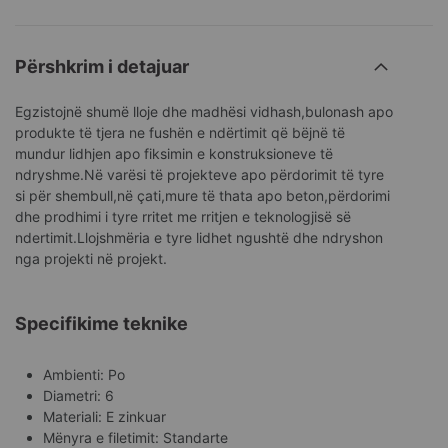
Përshkrim i detajuar
Egzistojnë shumë lloje dhe madhësi vidhash,bulonash apo
produkte të tjera ne fushën e ndërtimit që bëjnë të
mundur lidhjen apo fiksimin e konstruksioneve të
ndryshme.Në varësi të projekteve apo përdorimit të tyre
si për shembull,në çati,mure të thata apo beton,përdorimi
dhe prodhimi i tyre rritet me rritjen e teknologjisë së
ndertimit.Llojshmëria e tyre lidhet ngushtë dhe ndryshon
nga projekti në projekt.
Specifikime teknike
Ambienti: Po
Diametri: 6
Materiali: E zinkuar
Mënyra e filetimit: Standarte