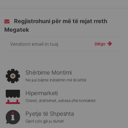
Regjistrohuni për më të rejat rreth
Megatek
Regjistrohuni
Dërgo
për
më
të
rejat
rreth
Shërbime Montimi
Megatek:
Ne jua bëjme instalimin më të lehtë
Hipermarketi
Oraret, shërbimet, adresa dhe kontaktet
Pyetje të Shpeshta
Gjeni çdo gjë ju duhet!