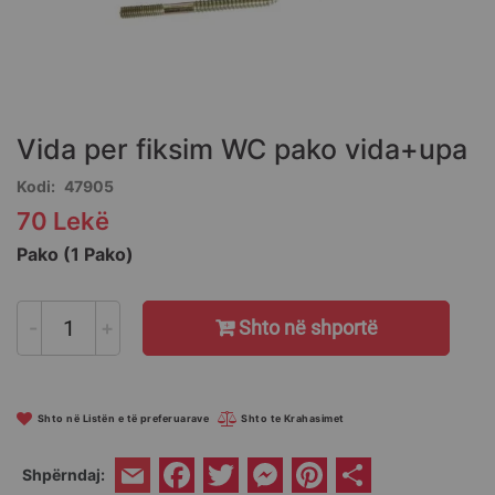
Skip
to
the
Vida per fiksim WC pako vida+upa
beginning
of
Kodi
47905
the
70 Lekë
images
gallery
Pako (1 Pako)
-
+
Shto në shportë
Shto në Listën e të preferuarave
Shto te Krahasimet
Facebook
Twitter
Messenger
Pinterest
Share
Shpërndaj:
Email