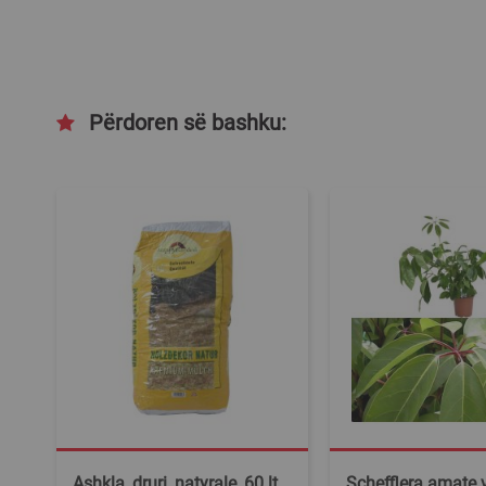
Përdoren së bashku:
Ashkla, druri, natyrale, 60 lt
Schefflera amate 