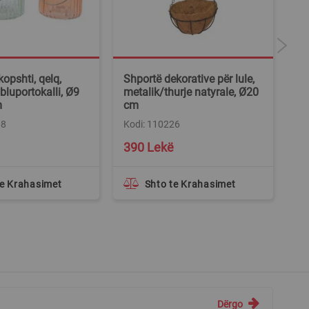
opshti, qelq,
Shportë dekorative për lule,
De
/bluportokalli, Ø9
metalik/thurje natyrale, Ø20
xh
m
cm
Ko
68
Kodi: 110226
390 Lekë
1
te Krahasimet
Shto te Krahasimet
Dërgo