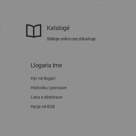
a
Katalogë
Shikoje online ose shkarkoje
Llogaria Ime
Hyr në llogari
Historiku i porosive
Lista e dëshirave
Hyrja në B2B