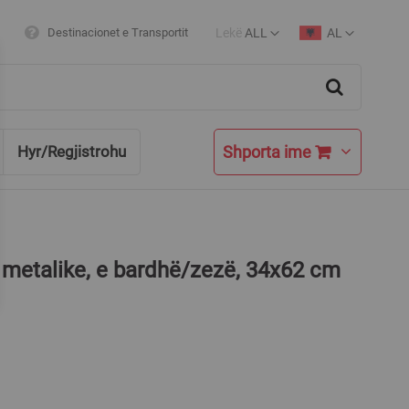
Lekë
ALL
AL
Destinacionet e Transportit
Currency
Language
Search
Shporta ime
Hyr/Regjistrohu
 metalike, e bardhë/zezë, 34x62 cm