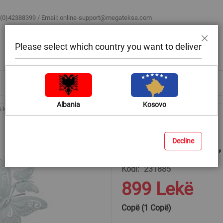
 (0)42388399 / Email:
online-support@megateksa.com
Please select which country you want to deliver
Mbyll
Bli sipas ambientit
Blog & Ide
Ndihmë & Këshilla
Albania
Kosovo
 kopshti
Zbukurues kopshti, metalike, e bardhë/zezë, 34x62 cm
Decline
Zbukurues kopshti,
Kodi
231885
899 Lekë
Copë (1 Copë)