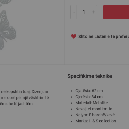
-
+
Shto në Listën e të prefe
Specifikime teknike
Gjatësia: 62 cm
 në kopshtin tuaj. Dizenjuar
Gjerësia: 34 cm
 me dorë për një vështrim të
Materiali: Metalike
hëm dhe të jashtëm.
Nevojitet montim: Jo
Ngjyra: E bardhë/zezë
Marka: H & S collection