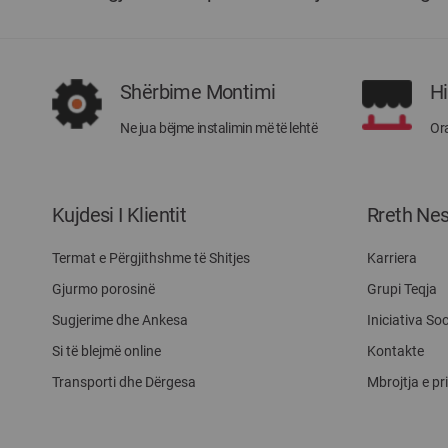
Shërbime Montimi
H
Ne jua bëjme instalimin më të lehtë
Ora
Kujdesi I Klientit
Rreth Ne
Termat e Përgjithshme të Shitjes
Karriera
Gjurmo porosinë
Grupi Teqja
Sugjerime dhe Ankesa
Iniciativa Soc
Si të blejmë online
Kontakte
Transporti dhe Dërgesa
Mbrojtja e pr