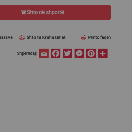
Shto në shportë
ruarave
Shto te Krahasimet
Printo faqen
Facebook
Twitter
Messenger
Pinterest
Share
Shpërndaj:
Email