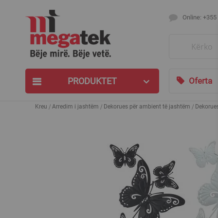
Online: +355
Search
PRODUKTET
Oferta
Kreu
Arredim i jashtëm
Dekorues për ambient të jashtëm
Dekorues
Skip
to
the
end
of
the
images
gallery