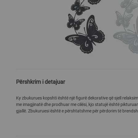
Skip
to
the
Përshkrim i detajuar
beginning
of
Ky zbukurues kopshti është një figurë dekorative që sjell relaksim
the
me imagjinatë dhe prodhuar me cilësi, kjo statujë është pikturuar
images
gjallë. Zbukuruesi është e përshtatshme për përdorim të brends
gallery