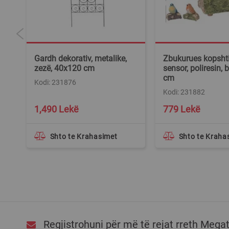
&
Gardh dekorativ, metalike,
Zbukurues kopsht
zezë, 40x120 cm
sensor, poliresin,
cm
Kodi: 231876
Kodi: 231882
1,490 Lekë
779 Lekë
Shto te Krahasimet
Shto te Kraha
Regjistrohuni për më të rejat rreth Mega