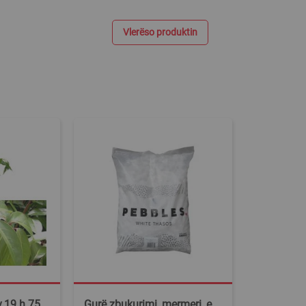
Vlerëso produktin
v.19 h.75
Gurë zbukurimi, mermeri, e