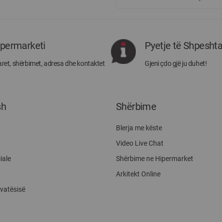
më
të
rejat
rreth
ipermarketi
Pyetje të Shpesht
Megatek:
ret, shërbimet, adresa dhe kontaktet
Gjeni çdo gjë ju duhet!
sh
Shërbime
Blerja me këste
Video Live Chat
iale
Shërbime ne Hipermarket
Arkitekt Online
ivatësisë