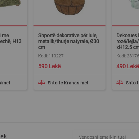
i me
Shportë dekorative për lule,
Dekorues k
 bezhë, H13
metalik/thurje natyrale, Ø30
rozë/lejla
cm
xH12.5 c
Kodi: 110227
Kodi: 2317
590 Lekë
490 Lekë
simet
Shto te Krahasimet
Shto 
Regjistrohuni
tek
për