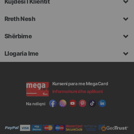
Kujdesi I Klientit
Rreth Nesh
Shërbime
Llogaria Ime
Kurseni para me MegaCard
Informohuni dhe aplikoni
Na ndiqni