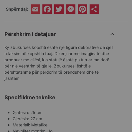
Facebook
Twitter
Messenger
Pinterest
Share
Shpërndaj:
Email
Përshkrim i detajuar
Ky zbukurues kopshti është një figurë dekorative që sjell
relaksim në kopshtin tuaj. Dizenjuar me imagjinatë dhe
prodhuar me cilësi, kjo statujë është pikturuar me dorë
për një vështrim të gjallë. Zbukuruesi është e
përshtatshme për përdorim të brendshëm dhe të
jashtëm.
Specifikime teknike
Gjatësia: 25 cm
Gjerësia: 27 cm
Materiali: Metalike
Nevojitet montim: Jo