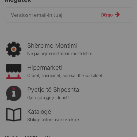
Regjistrohuni
Dërgo
për
më
të
rejat
rreth
Shërbime Montimi
Megatek:
Ne jua bëjme instalimin më të lehtë
Hipermarketi
Oraret, shërbimet, adresa dhe kontaktet
Pyetje të Shpeshta
Gjeni çdo gjë ju duhet!
Katalogë
Shikoje online ose shkarkoje