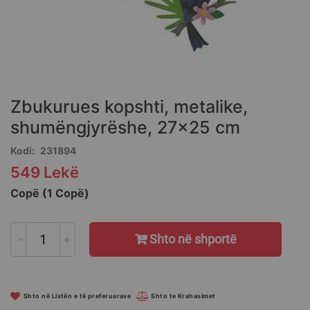
Skip
to
the
Zbukurues kopshti, metalike,
beginning
of
shumëngjyrëshe, 27x25 cm
the
Kodi
231894
images
gallery
549 Lekë
Copë (1 Copë)
-
+
Shto në shportë
Shto në Listën e të preferuarave
Shto te Krahasimet