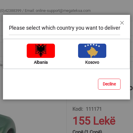
 (0)42388399 / Email:
online-support@megateksa.com
Please select which country you want to deliver
Mbyll
Bli sipas ambientit
Blog & Ide
Ndihmë & Këshilla
Albania
Kosovo
Bashkues me fileto tub-tub, polipropilen, jeshile, 19 mm
Decline
Bashkues me fileto t
mm
Kodi
111171
155 Lekë
Copë (1 Copë)