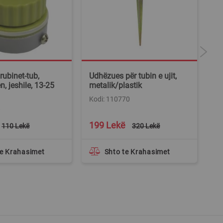
ubinet-tub,
Udhëzues për tubin e ujit,
Ba
n, jeshile, 13-25
metalik/plastik
me
po
Kodi: 110770
8
Ko
Special
199 Lekë
1
110 Lekë
320 Lekë
Price
te Krahasimet
Shto te Krahasimet