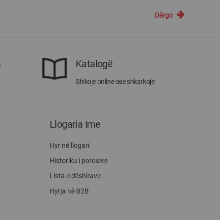
Dërgo
a
Katalogë
Shikoje online ose shkarkoje
Llogaria Ime
Hyr në llogari
Historiku i porosive
Lista e dëshirave
Hyrja në B2B