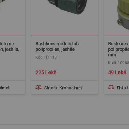
-tub me
Bashkues me klik-tub,
Bashkues r
n, jeshile,
polipropilen, jeshile
polipropile
mm
Kodi: 111131
Kodi: 1098
Special
225 Lekë
49 Lekë
Price
simet
Shto te Krahasimet
Shto 