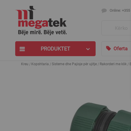
Online: +355
Search
PRODUKTET
Oferta
Kreu
Kopshtaria
Sisteme dhe Pajisje për ujitje
Rakorderi me klik
Skip
to
the
end
of
the
images
gallery