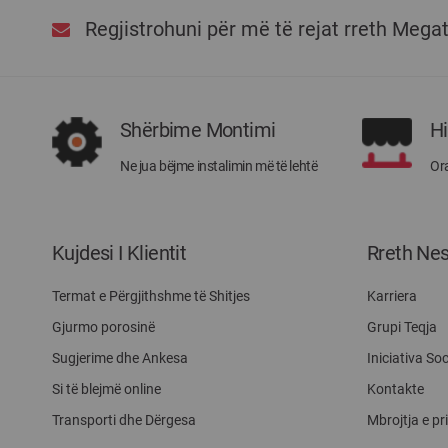
Regjistrohuni për më të rejat rreth Mega
Shërbime Montimi
H
Ne jua bëjme instalimin më të lehtë
Ora
Kujdesi I Klientit
Rreth Ne
Termat e Përgjithshme të Shitjes
Karriera
Gjurmo porosinë
Grupi Teqja
Sugjerime dhe Ankesa
Iniciativa Soc
Si të blejmë online
Kontakte
Transporti dhe Dërgesa
Mbrojtja e pr