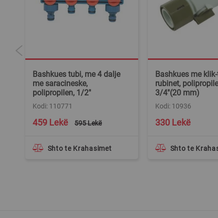
Bashkues tubi, me 4 dalje
Bashkues me klik
me saracineske,
rubinet, polipropile
polipropilen, 1/2"
3/4''(20 mm)
Kodi: 110771
Kodi: 10936
Special
459 Lekë
330 Lekë
595 Lekë
Price
Shto te Krahasimet
Shto te Kraha