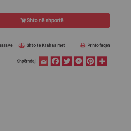
Shto në shportë
ruarave
Shto te Krahasimet
Printo faqen
Facebook
Twitter
Messenger
Pinterest
Share
Shpërndaj:
Email