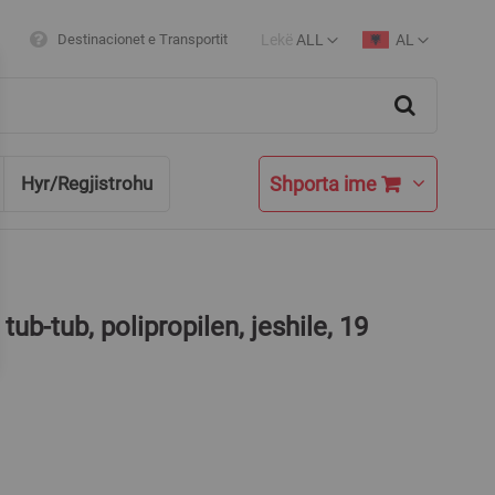
Lekë
ALL
AL
Destinacionet e Transportit
Currency
Language
Search
Shporta ime
Hyr/Regjistrohu
ub-tub, polipropilen, jeshile, 19