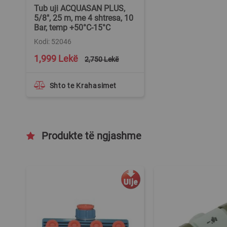
Tub uji ACQUASAN PLUS,
5/8", 25 m, me 4 shtresa, 10
Bar, temp +50°C-15°C
Kodi: 52046
Special
1,999 Lekë
2,750 Lekë
Price
Shto te Krahasimet
Produkte të ngjashme