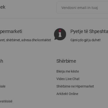
Regjistrohuni
tek
për
më
të
rejat
rreth
ipermarketi
Pyetje të Shpesht
Megatek:
ret, shërbimet, adresa dhe kontaktet
Gjeni çdo gjë ju duhet!
sh
Shërbime
Blerja me këste
Video Live Chat
iale
Shërbime ne Hipermarket
Arkitekt Online
ivatësisë