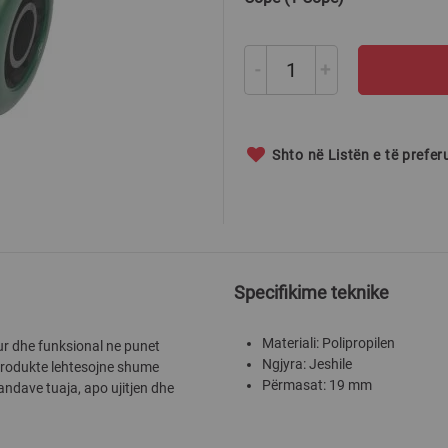
-
+
Shto në Listën e të prefe
Specifikime teknike
Materiali: Polipropilen
orur dhe funksional ne punet
Ngjyra: Jeshile
 produkte lehtesojne shume
Përmasat: 19 mm
andave tuaja, apo ujitjen dhe