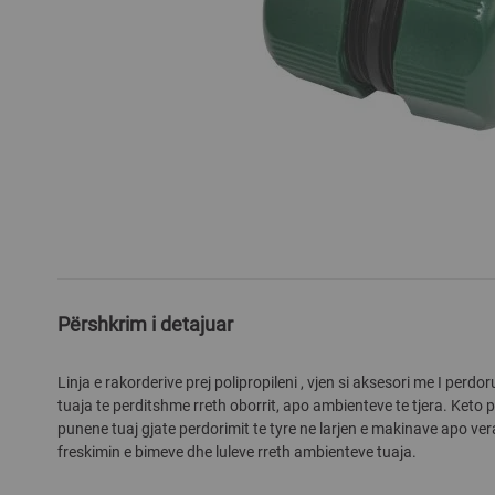
Skip
to
the
beginning
Përshkrim i detajuar
of
the
images
Linja e rakorderive prej polipropileni , vjen si aksesori me I perd
gallery
tuaja te perditshme rreth oborrit, apo ambienteve te tjera. Keto
punene tuaj gjate perdorimit te tyre ne larjen e makinave apo ver
freskimin e bimeve dhe luleve rreth ambienteve tuaja.