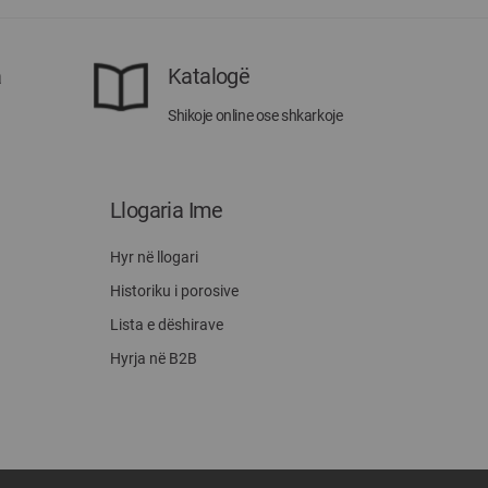
a
Katalogë
Shikoje online ose shkarkoje
Llogaria Ime
Hyr në llogari
Historiku i porosive
Lista e dëshirave
Hyrja në B2B