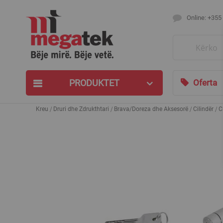
Online: +355
Search
PRODUKTET
Oferta
Kreu
Druri dhe Zdrukthtari
Brava/Doreza dhe Aksesorë
Cilindër
C
Skip
to
the
end
of
the
images
gallery