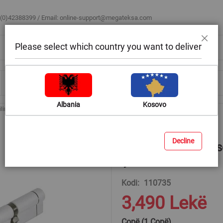
 (0)42388399 / Email:
online-support@megateksa.com
Please select which country you want to deliver
Mbyll
Bli sipas ambientit
Blog & Ide
Ndihmë & Këshilla
Albania
Kosovo
ilindër I sigurisë së lartë, bronz, 90 mm (40-50), 5 çelësa
Decline
Cilindër I sigurisë 
çelësa
Kodi
110735
3,490 Lekë
Copë (1 Copë)