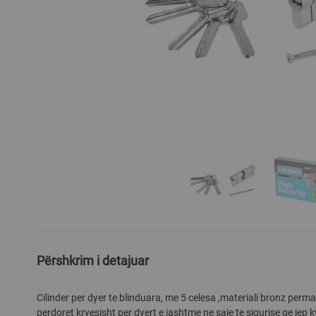
Skip
to
the
Përshkrim i detajuar
beginning
of
Cilinder per dyer te blinduara, me 5 celesa ,materiali bronz perm
the
perdoret kryesisht per dyert e jashtme ne saje te sigurise qe jep k
images