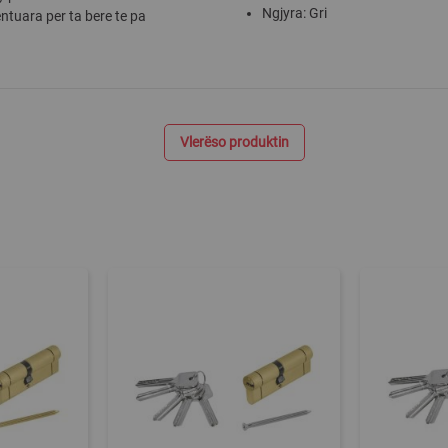
Ngjyra: Gri
entuara per ta bere te pa
Vlerëso produktin