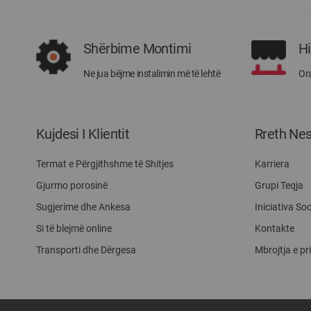
Shërbime Montimi
H
Ne jua bëjme instalimin më të lehtë
Ora
Kujdesi I Klientit
Rreth Ne
Termat e Përgjithshme të Shitjes
Karriera
Gjurmo porosinë
Grupi Teqja
Sugjerime dhe Ankesa
Iniciativa Soc
Si të blejmë online
Kontakte
Transporti dhe Dërgesa
Mbrojtja e pr