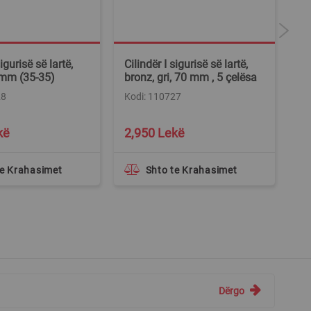
sigurisë së lartë,
Cilindër I sigurisë së lartë,
Ci
 mm (35-35)
bronz, gri, 70 mm , 5 çelësa
br
çe
28
Kodi: 110727
Ko
kë
2,950 Lekë
2
te Krahasimet
Shto te Krahasimet
Dërgo