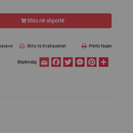
Shto në shportë
ruarave
Shto te Krahasimet
Printo faqen
Facebook
Twitter
Messenger
Pinterest
Share
Shpërndaj:
Email