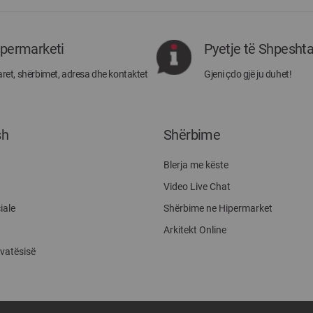
të
rejat
rreth
ipermarketi
Pyetje të Shpesht
Megatek:
ret, shërbimet, adresa dhe kontaktet
Gjeni çdo gjë ju duhet!
sh
Shërbime
Blerja me këste
Video Live Chat
iale
Shërbime ne Hipermarket
Arkitekt Online
ivatësisë