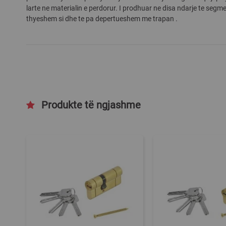
larte ne materialin e perdorur. I prodhuar ne disa ndarje te segm
gallery
thyeshem si dhe te pa depertueshem me trapan .
Produkte të ngjashme