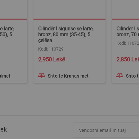
ë lartë,
Cilindër I sigurisë së lartë,
Cilindër I 
50), 5
bronz, 80 mm (35-45), 5
bronz, 70
çelësa
Kodi: 1107
Kodi: 110729
2,950 Lekë
2,850 Le
simet
Shto te Krahasimet
Shto 
Regjistrohuni
tek
për
më