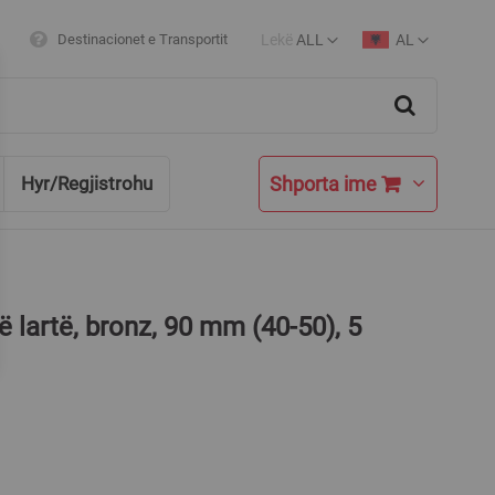
Lekë
ALL
AL
Destinacionet e Transportit
Currency
Language
Search
Shporta ime
Hyr/Regjistrohu
së lartë, bronz, 90 mm (40-50), 5