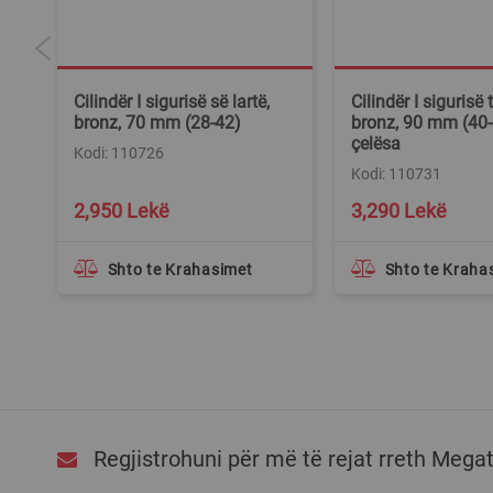
Cilindër I sigurisë së lartë,
Cilindër I sigurisë t
 5
bronz, 70 mm (28-42)
bronz, 90 mm (40-
çelësa
Kodi: 110726
Kodi: 110731
2,950 Lekë
3,290 Lekë
Shto te Krahasimet
Shto te Kraha
Regjistrohuni për më të rejat rreth Mega