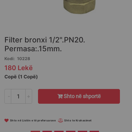
Skip
to
the
Filter bronxi 1/2".PN20.
beginning
of
Permasa:.15mm.
the
Kodi
10228
images
gallery
180 Lekë
Copë (1 Copë)
-
+
Shto në shportë
Shto në Listën e të preferuarave
Shto te Krahasimet