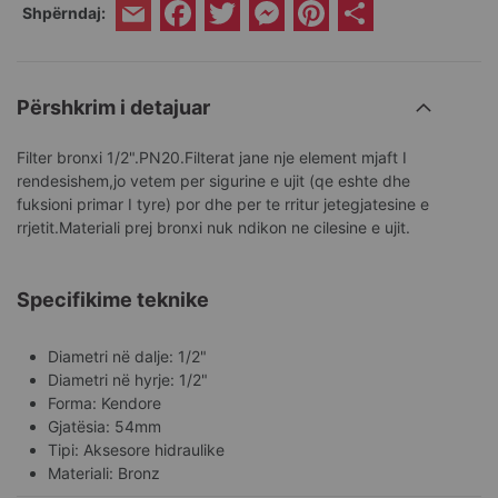
Facebook
Twitter
Messenger
Pinterest
Share
Shpërndaj:
Email
Përshkrim i detajuar
Filter bronxi 1/2".PN20.Filterat jane nje element mjaft I
rendesishem,jo vetem per sigurine e ujit (qe eshte dhe
fuksioni primar I tyre) por dhe per te rritur jetegjatesine e
rrjetit.Materiali prej bronxi nuk ndikon ne cilesine e ujit.
Specifikime teknike
Diametri në dalje: 1/2"
Diametri në hyrje: 1/2"
Forma: Kendore
Gjatësia: 54mm
Tipi: Aksesore hidraulike
Materiali: Bronz