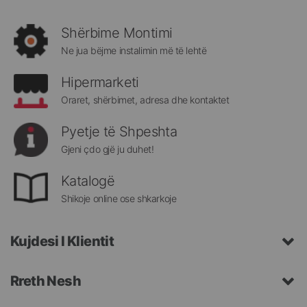
rejat
rreth
Shërbime Montimi
Megatek:
Ne jua bëjme instalimin më të lehtë
Hipermarketi
Oraret, shërbimet, adresa dhe kontaktet
Pyetje të Shpeshta
Gjeni çdo gjë ju duhet!
Katalogë
Shikoje online ose shkarkoje
Kujdesi I Klientit
Rreth Nesh