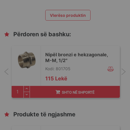
Vlerëso produktin
Përdoren së bashku:
Nipël bronzi e hekzagonale,
M-M, 1/2"
Kodi: 801705
115 Lekë
SHTO NË SHPORTË
Produkte të ngjashme