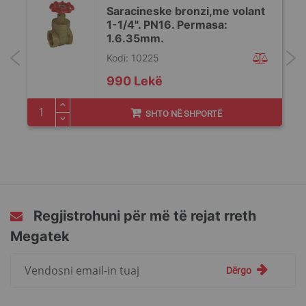
Saracineske bronzi,me volant
1-1/4". PN16. Permasa:
1.6.35mm.
Kodi: 10225
990 Lekë
SHTO NË SHPORTË
Regjistrohuni për më të rejat rreth
Megatek
Regjistrohuni
Dërgo
për
më
të