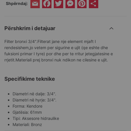
Facebook
Twitter
Messenger
Pinterest
Share
Shpërndaj:
Email
Përshkrim i detajuar
Filter bronxi 3/4".Filterat jane nje element mjaft I
rendesishem,jo vetem per sigurine e ujit (qe eshte dhe
fuksioni primar I tyre) por dhe per te rritur jetegjatesine e
rrjetit.Materiali prej bronxi nuk ndikon ne cilesine e ujit.
Specifikime teknike
Diametri në dalje: 3/4".
Diametri në hyrje: 3/4".
Forma: Kendore
Gjatësia: 61mm
Tipi: Aksesore hidraulike
Materiali: Bronz