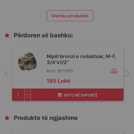
Vlerëso produktin
Përdoren së bashku:
Nipël bronzi e reduktuar, M-F,
3/4"x1/2"
Kodi: 801695
185 Lekë
SHTO NË SHPORTË
Produkte të ngjashme