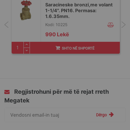
Saracineske bronzi,me volant
1-1/4". PN16. Permasa:
1.6.35mm.
Kodi: 10225
990 Lekë
SHTO NË SHPORTË
Regjistrohuni për më të rejat rreth
Megatek
Regjistrohuni
Dërgo
për
më
të