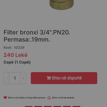
Skip
to
the
Filter bronxi 3/4".PN20.
beginning
of
Permasa:.19mm.
the
Kodi
10229
images
gallery
240 Lekë
Copë (1 Copë)
-
+
Shto në shportë
Shto në Listën e të preferuarave
Shto te Krahasimet