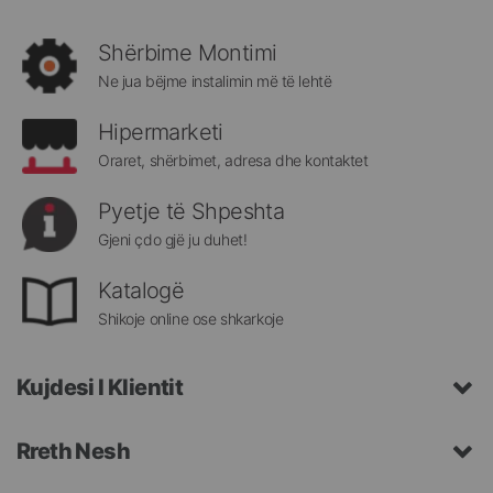
rejat
rreth
Shërbime Montimi
Megatek:
Ne jua bëjme instalimin më të lehtë
Hipermarketi
Oraret, shërbimet, adresa dhe kontaktet
Pyetje të Shpeshta
Gjeni çdo gjë ju duhet!
Katalogë
Shikoje online ose shkarkoje
Kujdesi I Klientit
Rreth Nesh