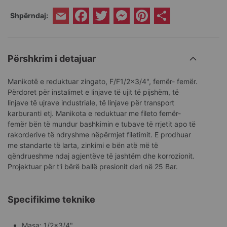
Facebook
Twitter
Messenger
Pinterest
Share
Shpërndaj:
Email
Përshkrim i detajuar
Manikotë e reduktuar zingato, F/F1/2x3/4", femër- femër.
Përdoret për instalimet e linjave të ujit të pijshëm, të
linjave të ujrave industriale, të linjave për transport
karburanti etj. Manikota e reduktuar me fileto femër-
femër bën të mundur bashkimin e tubave të rrjetit apo të
rakorderive të ndryshme nëpërmjet filetimit. E prodhuar
me standarte të larta, zinkimi e bën atë më të
qëndrueshme ndaj agjentëve të jashtëm dhe korrozionit.
Projektuar për t'i bërë ballë presionit deri në 25 Bar.
Specifikime teknike
Masa: 1/2x3/4"