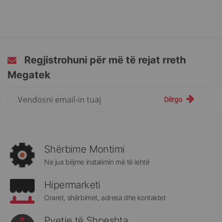
Regjistrohuni për më të rejat rreth
Megatek
Regjistrohuni
Dërgo
për
më
të
rejat
rreth
Shërbime Montimi
Megatek:
Ne jua bëjme instalimin më të lehtë
Hipermarketi
Oraret, shërbimet, adresa dhe kontaktet
Pyetje të Shpeshta