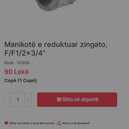
Skip
to
the
Manikotë e reduktuar zingato,
beginning
of
F/F1/2x3/4"
the
Kodi
10359
images
gallery
90 Lekë
Copë (1 Copë)
-
+
Shto në shportë
Shto në Listën e të preferuarave
Shto te Krahasimet