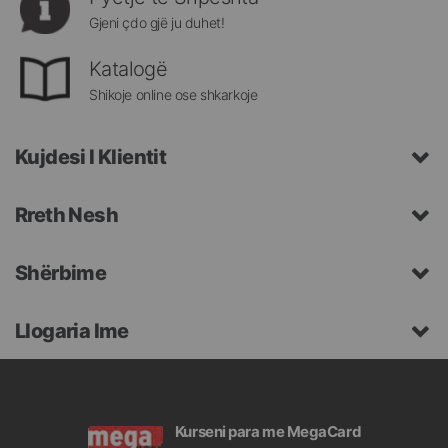
Gjeni çdo gjë ju duhet!
Katalogë
Shikoje online ose shkarkoje
Kujdesi I Klientit
Rreth Nesh
Shërbime
Llogaria Ime
Kurseni para me MegaCard