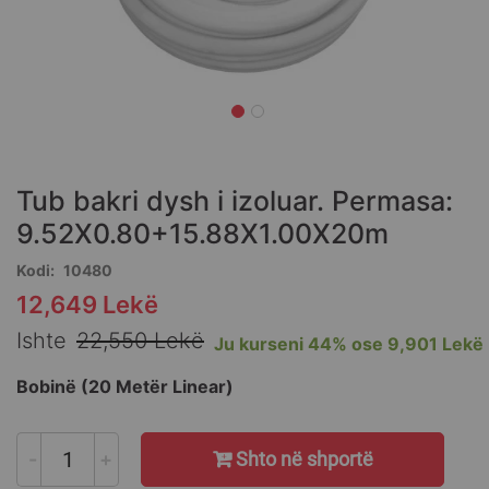
Skip
to
the
Tub bakri dysh i izoluar. Permasa:
beginning
of
9.52X0.80+15.88X1.00X20m
the
Kodi
10480
images
gallery
12,649 Lekë
Special
Price
Ishte
22,550 Lekë
Ju kurseni
44%
ose
9,901 Lekë
Bobinë (20 Metër Linear)
-
+
Shto në shportë