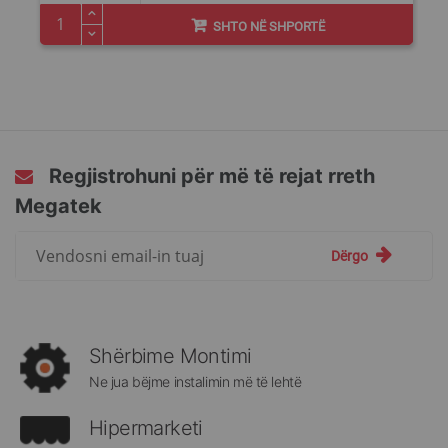
SHTO NË SHPORTË
Regjistrohuni për më të rejat rreth
Megatek
Regjistrohuni
Dërgo
për
më
të
rejat
rreth
Shërbime Montimi
Megatek:
Ne jua bëjme instalimin më të lehtë
Hipermarketi