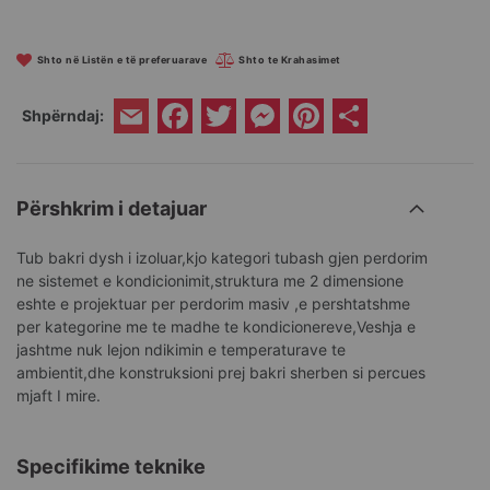
Shto në Listën e të preferuarave
Shto te Krahasimet
Facebook
Twitter
Messenger
Pinterest
Share
Shpërndaj:
Email
Përshkrim i detajuar
Tub bakri dysh i izoluar,kjo kategori tubash gjen perdorim
ne sistemet e kondicionimit,struktura me 2 dimensione
eshte e projektuar per perdorim masiv ,e pershtatshme
per kategorine me te madhe te kondicionereve,Veshja e
jashtme nuk lejon ndikimin e temperaturave te
ambientit,dhe konstruksioni prej bakri sherben si percues
mjaft I mire.
Specifikime teknike