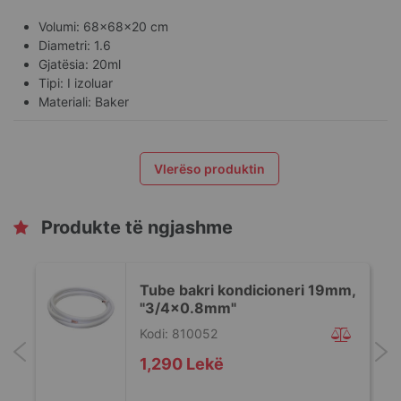
Volumi: 68x68x20 cm
Diametri: 1.6
Gjatësia: 20ml
Tipi: I izoluar
Materiali: Baker
Vlerëso produktin
Produkte të ngjashme
Tube bakri kondicioneri 19mm,
"3/4x0.8mm"
Kodi: 810052
1,290 Lekë