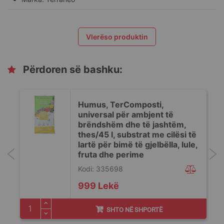
Vlerëso produktin
Përdoren së bashku:
Humus, TerComposti,
universal për ambjent të
brëndshëm dhe të jashtëm,
thes/45 l, substrat me cilësi të
lartë për bimë të gjelbëlla, lule,
fruta dhe perime
Kodi: 335698
999 Lekë
SHTO NË SHPORTË