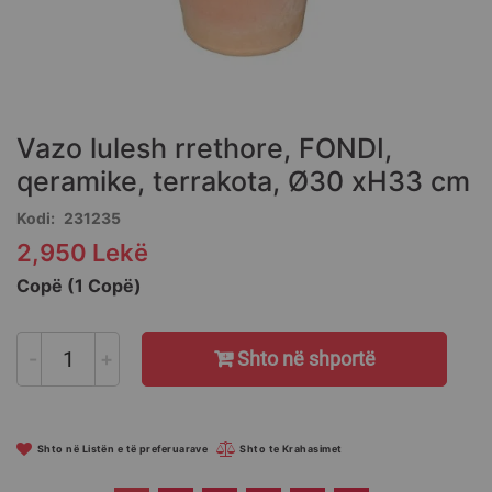
Skip
to
the
Vazo lulesh rrethore, FONDI,
beginning
of
qeramike, terrakota, Ø30 xH33 cm
the
Kodi
231235
images
gallery
2,950 Lekë
Copë (1 Copë)
-
+
Shto në shportë
Shto në Listën e të preferuarave
Shto te Krahasimet