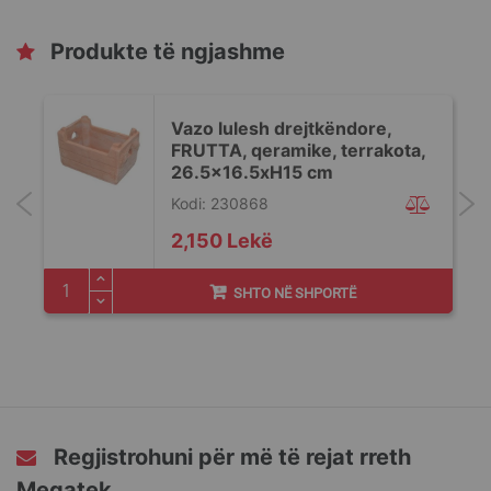
Produkte të ngjashme
Vazo lulesh drejtkëndore,
FRUTTA, qeramike, terrakota,
26.5x16.5xH15 cm
Kodi: 230868
2,150 Lekë
SHTO NË SHPORTË
Regjistrohuni për më të rejat rreth
Megatek