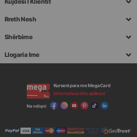
Kujdesi I Klientit
Rreth Nesh
Shërbime
Llogaria Ime
Kurseni para me MegaCard
Informohuni dhe aplikoni
Na ndiqni