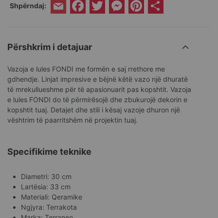
Facebook
Twitter
Messenger
Pinterest
Share
Shpërndaj:
Email
Përshkrim i detajuar
Vazoja e lules FONDI me formën e saj rrethore me
gdhendje. Linjat impresive e bëjnë këtë vazo një dhuratë
të mrekullueshme për të apasionuarit pas kopshtit. Vazoja
e lules FONDI do të përmirësojë dhe zbukurojë dekorin e
kopshtit tuaj. Detajet dhe stili i kësaj vazoje dhuron një
vështrim të paarritshëm në projektin tuaj.
Specifikime teknike
Diametri: 30 cm
Lartësia: 33 cm
Materiali: Qeramike
Ngjyra: Terrakota
Marka: Terraneo