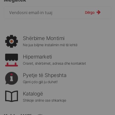
Regjistrohuni
Dërgo
për
më
të
rejat
rreth
Shërbime Montimi
Megatek:
Ne jua bëjme instalimin më të lehtë
Hipermarketi
Oraret, shërbimet, adresa dhe kontaktet
Pyetje të Shpeshta
Gjeni çdo gjë ju duhet!
Katalogë
Shikoje online ose shkarkoje