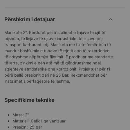
Përshkrim i detajuar
Manikotë 2". Përdoret për instalimet e linjave të ujit të
pijshëm, të linjave të ujrave industriale, të linjave për
transport karburanti etj. Manikota me fileto femër bën të
mundur bashkimin e tubave të rrjetit apo të rakorderive
të ndryshme nëpërmjet filetimit. E prodhuar me standarte
të larta, zinkimi e bën atë më të qëndrueshme ndaj
agjentëve atmosferikë dhe korrozionit. Projektuar për t'i
bërë ballë presionit deri në 25 Bar. Rekomandohet për
instalimet sipërfaqësore të jashme.
Specifikime teknike
Masa: 2"
Materiali: Celik I galvanizuar
Presioni: 25 bar