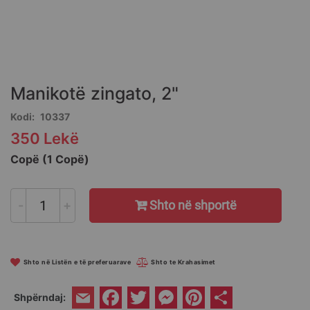
Skip
to
the
Manikotë zingato, 2"
beginning
of
Kodi
10337
the
350 Lekë
images
gallery
Copë (1 Copë)
-
+
Shto në shportë
Shto në Listën e të preferuarave
Shto te Krahasimet
Facebook
Twitter
Messenger
Pinterest
Share
Shpërndaj:
Email