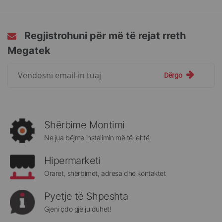
Regjistrohuni për më të rejat rreth
Megatek
Regjistrohuni
Dërgo
për
më
të
rejat
rreth
Shërbime Montimi
Megatek:
Ne jua bëjme instalimin më të lehtë
Hipermarketi
Oraret, shërbimet, adresa dhe kontaktet
Pyetje të Shpeshta
Gjeni çdo gjë ju duhet!