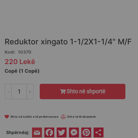
Skip
to
the
Reduktor xingato 1-1/2X1-1/4" M/F
beginning
of
Kodi
10370
the
220 Lekë
images
gallery
Copë (1 Copë)
-
+
Shto në shportë
Shto në Listën e të preferuarave
Shto te Krahasimet
Facebook
Twitter
Messenger
Pinterest
Share
Shpërndaj:
Email