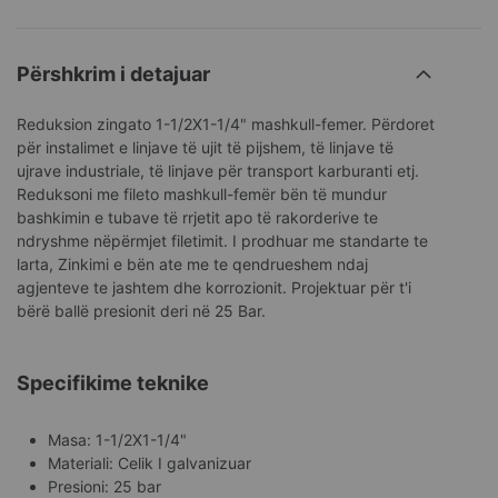
Përshkrim i detajuar
Reduksion zingato 1-1/2X1-1/4" mashkull-femer. Përdoret
për instalimet e linjave të ujit të pijshem, të linjave të
ujrave industriale, të linjave për transport karburanti etj.
Reduksoni me fileto mashkull-femër bën të mundur
bashkimin e tubave të rrjetit apo të rakorderive te
ndryshme nëpërmjet filetimit. I prodhuar me standarte te
larta, Zinkimi e bën ate me te qendrueshem ndaj
agjenteve te jashtem dhe korrozionit. Projektuar për t'i
bërë ballë presionit deri në 25 Bar.
Specifikime teknike
Masa: 1-1/2X1-1/4"
Materiali: Celik I galvanizuar
Presioni: 25 bar