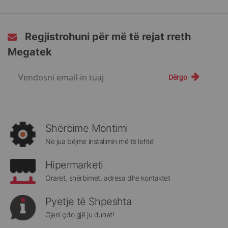
Regjistrohuni për më të rejat rreth
Megatek
Regjistrohuni
Dërgo
për
më
të
rejat
rreth
Shërbime Montimi
Megatek:
Ne jua bëjme instalimin më të lehtë
Hipermarketi
Oraret, shërbimet, adresa dhe kontaktet
Pyetje të Shpeshta
Gjeni çdo gjë ju duhet!